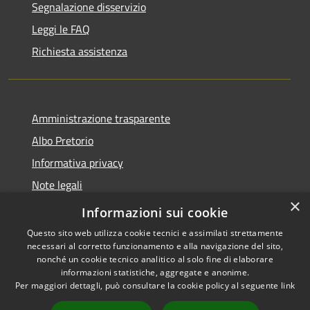
Segnalazione disservizio
Leggi le FAQ
Richiesta assistenza
Amministrazione trasparente
Albo Pretorio
Informativa privacy
Note legali
×
Dichiarazione di accessibilità
Informazioni sui cookie
Questo sito web utilizza cookie tecnici e assimilati strettamente
necessari al corretto funzionamento e alla navigazione del sito,
nonché un cookie tecnico analitico al solo fine di elaborare
informazioni statistiche, aggregate e anonime.
RSS
Copyright © 2026 • Comune di
Per maggiori dettagli, può consultare la cookie policy al seguente
link
Accessibilità
Cugnoli • Powered by
Privacy
Municipium
Accesso