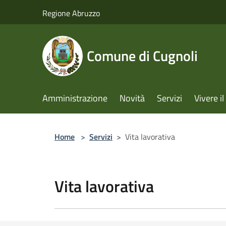
Salta al contenuto principale
Regione Abruzzo
Comune di Cugnoli
Amministrazione
Novità
Servizi
Vivere 
Home
>
Servizi
>
Vita lavorativa
Vita lavorativa