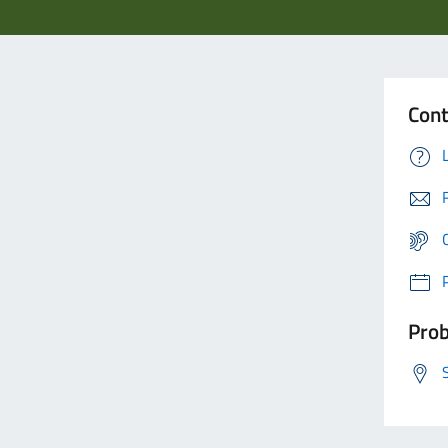
Cont
Prob