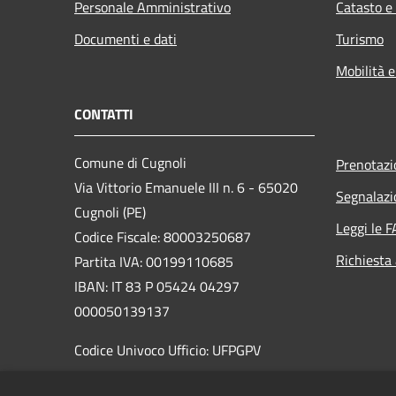
Personale Amministrativo
Catasto e
Documenti e dati
Turismo
Mobilità e
CONTATTI
Comune di Cugnoli
Prenotaz
Via Vittorio Emanuele III n. 6 - 65020
Segnalazi
Cugnoli (PE)
Leggi le 
Codice Fiscale: 80003250687
Richiesta
Partita IVA: 00199110685
IBAN: IT 83 P 05424 04297
000050139137
Codice Univoco Ufficio: UFPGPV
PEC:
sindaco@pec.comune.cugnoli.pe.