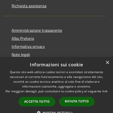
Richiesta assistenza
Amministrazione trasparente
Albo Pretorio
Informativa privacy
Note legali
×
Dichiarazione di accessibilità
Informazioni sui cookie
Questo sito web utilizza cookie tecnici e assimilati strettamente
necessari al corretto funzionamento e alla navigazione del sito,
nonché un cookie tecnico analitico al solo fine di elaborare
informazioni statistiche, aggregate e anonime.
RSS
Copyright © 2026 • Comune di
Per maggiori dettagli, può consultare la cookie policy al seguente
link
Accessibilità
Cugnoli • Powered by
Privacy
Municipium
Accesso
•
RIFIUTA TUTTO
ACCETTA TUTTO
Cookie
redazione
Mappa del sito
MOSTRA DETTAGLI