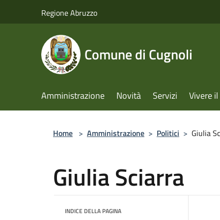
Salta al contenuto principale
Regione Abruzzo
Comune di Cugnoli
Amministrazione
Novità
Servizi
Vivere 
Home
>
Amministrazione
>
Politici
>
Giulia S
Giulia Sciarra
INDICE DELLA PAGINA