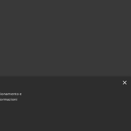
×
nzionamento e
nformazioni