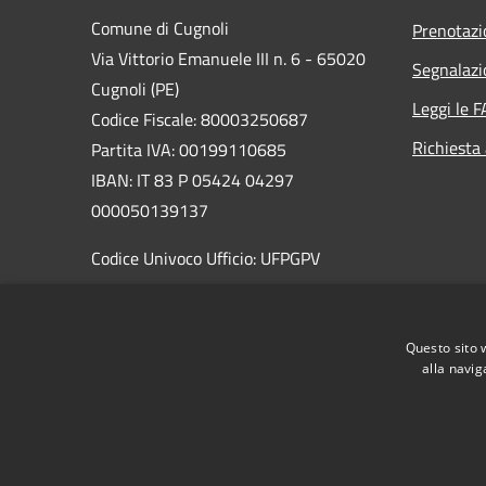
Comune di Cugnoli
Prenotaz
Via Vittorio Emanuele III n. 6 - 65020
Segnalazi
Cugnoli (PE)
Leggi le 
Codice Fiscale: 80003250687
Richiesta
Partita IVA: 00199110685
IBAN: IT 83 P 05424 04297
000050139137
Codice Univoco Ufficio: UFPGPV
PEC:
sindaco@pec.comune.cugnoli.pe.
it
Questo sito 
Centralino Unico: 085 8576131
alla navig