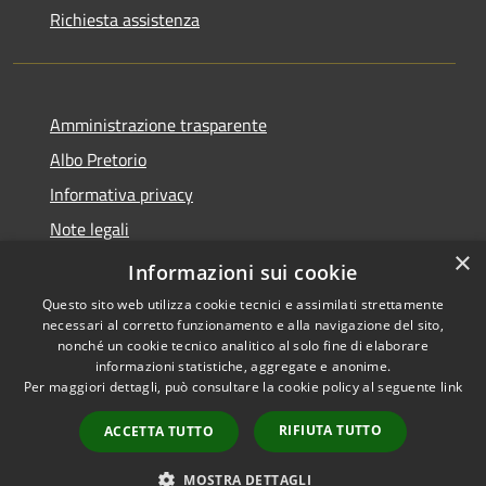
Richiesta assistenza
Amministrazione trasparente
Albo Pretorio
Informativa privacy
Note legali
×
Dichiarazione di accessibilità
Informazioni sui cookie
Questo sito web utilizza cookie tecnici e assimilati strettamente
necessari al corretto funzionamento e alla navigazione del sito,
nonché un cookie tecnico analitico al solo fine di elaborare
informazioni statistiche, aggregate e anonime.
RSS
Copyright © 2026 • Comune di
Per maggiori dettagli, può consultare la cookie policy al seguente
link
Accessibilità
Cugnoli • Powered by
Privacy
Municipium
Accesso
•
RIFIUTA TUTTO
ACCETTA TUTTO
Cookie
redazione
Mappa del sito
MOSTRA DETTAGLI