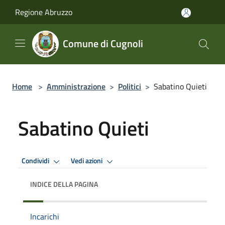
Salta al contenuto principale
Regione Abruzzo
Comune di Cugnoli
Home
>
Amministrazione
>
Politici
>
Sabatino Quieti
Sabatino Quieti
Condividi
Vedi azioni
INDICE DELLA PAGINA
Incarichi