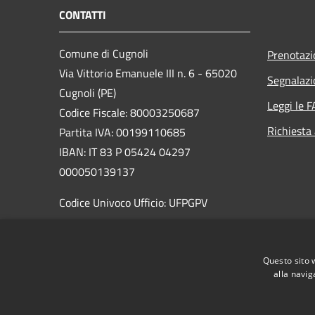
CONTATTI
Comune di Cugnoli
Prenotaz
Via Vittorio Emanuele III n. 6 - 65020
Segnalazi
Cugnoli (PE)
Leggi le 
Codice Fiscale: 80003250687
Richiesta
Partita IVA: 00199110685
IBAN: IT 83 P 05424 04297
000050139137
Codice Univoco Ufficio: UFPGPV
PEC:
sindaco@pec.comune.cugnoli.pe.
it
Questo sito 
Centralino Unico: 085 8576131
alla navig