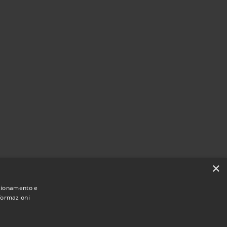
×
nzionamento e
nformazioni