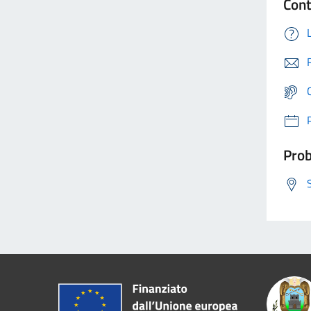
Cont
Prob