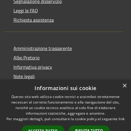
Segnalazione disservizio
Leggi le FAQ
Richiesta assistenza
Amministrazione trasparente
Albo Pretorio
Informativa privacy
Note legali
×
Dichiarazione di accessibilità
Informazioni sui cookie
Questo sito web utilizza cookie tecnici e assimilati strettamente
necessari al corretto funzionamento e alla navigazione del sito,
nonché un cookie tecnico analitico al solo fine di elaborare
informazioni statistiche, aggregate e anonime.
RSS
Copyright © 2026 • Comune di
Per maggiori dettagli, può consultare la cookie policy al seguente
link
Accessibilità
Cugnoli • Powered by
Privacy
Municipium
Accesso
•
RIFIUTA TUTTO
ACCETTA TUTTO