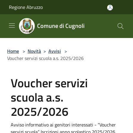
Salta al contenuto principale
Regione Abruzzo
Comune di Cugnoli
Home
>
Novità
>
Avvisi
>
Voucher servizi scuola a.s. 2025/2026
Voucher servizi
scuola a.s.
2025/2026
Avviso informativo ai genitori interessati - “Voucher
servizi scuola” Iscrizioni anno scolastico 2025/2026