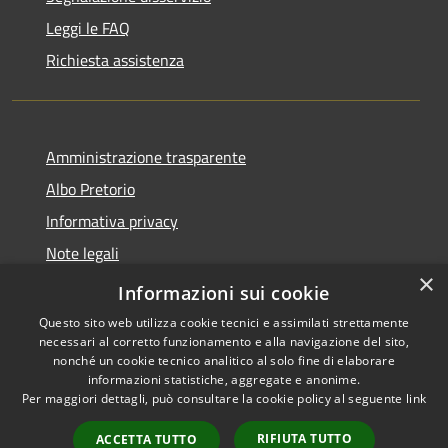
Leggi le FAQ
Richiesta assistenza
Amministrazione trasparente
Albo Pretorio
Informativa privacy
Note legali
×
Dichiarazione di accessibilità
Informazioni sui cookie
Questo sito web utilizza cookie tecnici e assimilati strettamente
necessari al corretto funzionamento e alla navigazione del sito,
nonché un cookie tecnico analitico al solo fine di elaborare
informazioni statistiche, aggregate e anonime.
RSS
Copyright © 2026 • Comune di
Per maggiori dettagli, può consultare la cookie policy al seguente
link
Accessibilità
Cugnoli • Powered by
Privacy
Municipium
Accesso
•
RIFIUTA TUTTO
ACCETTA TUTTO