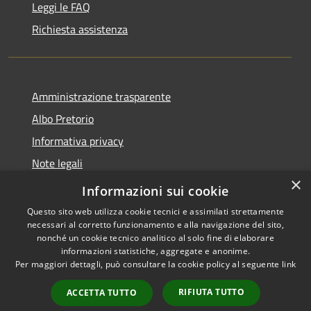
Leggi le FAQ
Richiesta assistenza
Amministrazione trasparente
Albo Pretorio
Informativa privacy
Note legali
×
Dichiarazione di accessibilità
Informazioni sui cookie
Questo sito web utilizza cookie tecnici e assimilati strettamente
necessari al corretto funzionamento e alla navigazione del sito,
nonché un cookie tecnico analitico al solo fine di elaborare
informazioni statistiche, aggregate e anonime.
RSS
Copyright © 2026 • Comune di
Per maggiori dettagli, può consultare la cookie policy al seguente
link
Accessibilità
Cugnoli • Powered by
Privacy
Municipium
Accesso
•
RIFIUTA TUTTO
ACCETTA TUTTO
Cookie
redazione