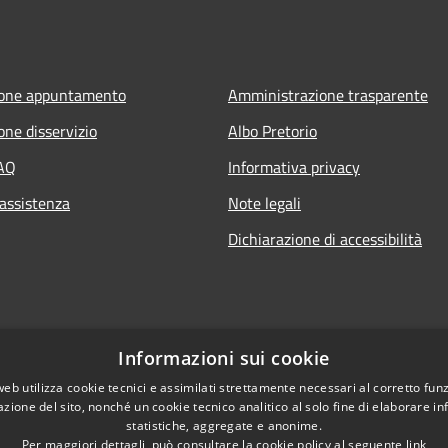
ione appuntamento
Amministrazione trasparente
one disservizio
Albo Pretorio
FAQ
Informativa privacy
 assistenza
Note legali
Dichiarazione di accessibilità
Informazioni sui cookie
web utilizza cookie tecnici e assimilati strettamente necessari al corretto fu
azione del sito, nonché un cookie tecnico analitico al solo fine di elaborare i
statistiche, aggregate e anonime.
Per maggiori dettagli, può consultare la cookie policy al seguente
link