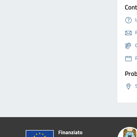
Cont
Prob