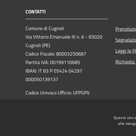
CONTATTI
Comune di Cugnoli
Prenotaz
Via Vittorio Emanuele III n. 6 - 65020
Segnalazi
Cugnoli (PE)
Leggi le 
Codice Fiscale: 80003250687
Richiesta
Partita IVA: 00199110685
IBAN: IT 83 P 05424 04297
000050139137
Codice Univoco Ufficio: UFPGPV
PEC:
sindaco@pec.comune.cugnoli.pe.
it
Questo sito 
Centralino Unico: 085 8576131
alla navig