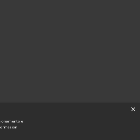
×
nzionamento e
nformazioni