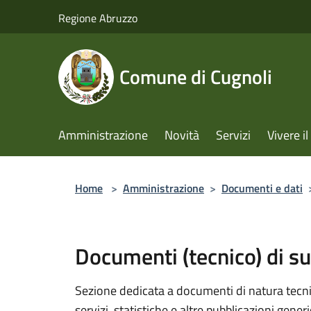
Salta al contenuto principale
Regione Abruzzo
Comune di Cugnoli
Amministrazione
Novità
Servizi
Vivere 
Home
>
Amministrazione
>
Documenti e dati
Documenti (tecnico) di s
Sezione dedicata a documenti di natura tecnica
servizi, statistiche e altre pubblicazioni gener