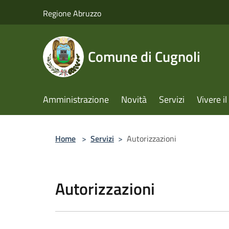
Salta al contenuto principale
Regione Abruzzo
Comune di Cugnoli
Amministrazione
Novità
Servizi
Vivere 
Home
>
Servizi
>
Autorizzazioni
Autorizzazioni