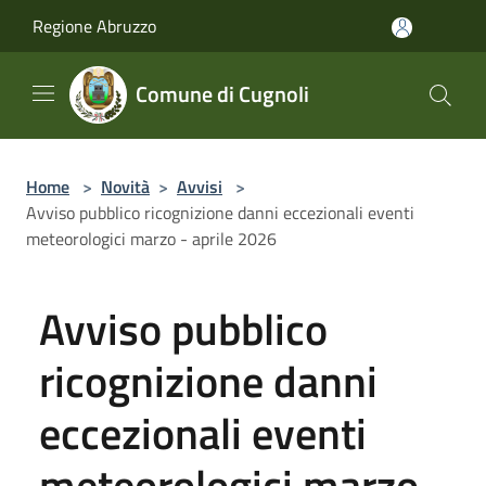
Salta al contenuto principale
Regione Abruzzo
Comune di Cugnoli
Home
>
Novità
>
Avvisi
>
Avviso pubblico ricognizione danni eccezionali eventi
meteorologici marzo - aprile 2026
Avviso pubblico
ricognizione danni
eccezionali eventi
meteorologici marzo -