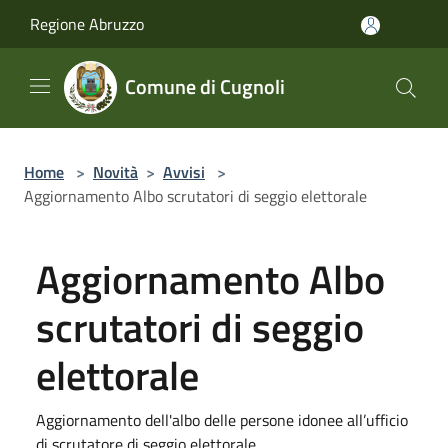
Salta al contenuto principale
Regione Abruzzo
Comune di Cugnoli
Home
>
Novità
>
Avvisi
>
Aggiornamento Albo scrutatori di seggio elettorale
Aggiornamento Albo
scrutatori di seggio
elettorale
Aggiornamento dell'albo delle persone idonee all’ufficio
di scrutatore di seggio elettorale