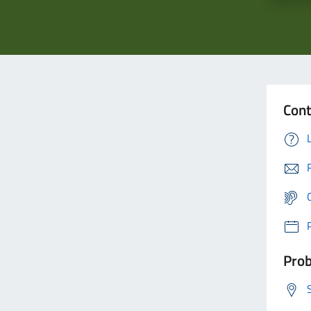
Cont
Prob