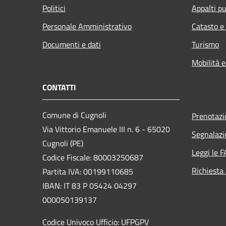
Politici
Appalti pu
Personale Amministrativo
Catasto e
Documenti e dati
Turismo
Mobilità e
CONTATTI
Comune di Cugnoli
Prenotaz
Via Vittorio Emanuele III n. 6 - 65020
Segnalazi
Cugnoli (PE)
Leggi le 
Codice Fiscale: 80003250687
Richiesta
Partita IVA: 00199110685
IBAN: IT 83 P 05424 04297
000050139137
Codice Univoco Ufficio: UFPGPV