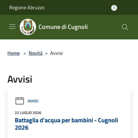
Salta al contenuto principale
Regione Abruzzo
Comune di Cugnoli
Home
>
Novità
>
Avvisi
Avvisi
AVVISI
22 LUGLIO 2026
Battaglia d'acqua per bambini - Cugnoli
2026