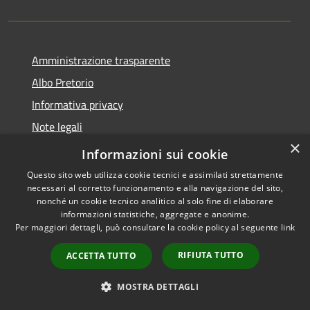
Amministrazione trasparente
Albo Pretorio
Informativa privacy
Note legali
×
Dichiarazione di accessibilità
Informazioni sui cookie
Questo sito web utilizza cookie tecnici e assimilati strettamente
necessari al corretto funzionamento e alla navigazione del sito,
nonché un cookie tecnico analitico al solo fine di elaborare
informazioni statistiche, aggregate e anonime.
RSS
Copyright © 2026 • Comune di
Per maggiori dettagli, può consultare la cookie policy al seguente
link
Accessibilità
Cugnoli • Powered by
Privacy
Municipium
Accesso
•
RIFIUTA TUTTO
ACCETTA TUTTO
Cookie
redazione
Mappa del sito
MOSTRA DETTAGLI